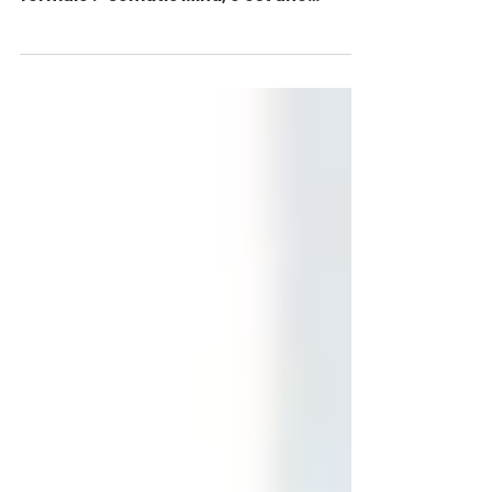
pratique pour cultiverl'intelligence du
corps et l’agilité de l’esprit." Travailler
l’écoute du ressenti interieur tout en
libérant sa capacité de mouvement,
apprendre à occuper l’espace avec
confiance et liberté, communiquer avec
autrui en privilégiant une écoute
attentive et une expression authentique.
Jozef Frucek, l'un de mes professeurs,
disait que l