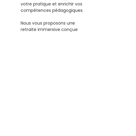
votre pratique et enrichir vos 
compétences pédagogiques.
Nous vous proposons une 
retraite immersive conçue 
spécialement pour les 
praticiens du mouvement qui 
souhaitent faire évoluer leur 
enseignement et leur pratique. 
Pendant quatre jours, dans un 
cadre propice à la détente et à 
la régénération, nous 
explorerons ensemble de 
nouvelles façons d’enseigner et 
de pratiquer.
Les details
Objectifs